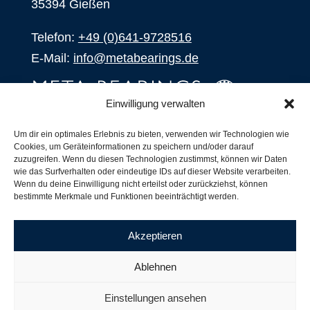
35394 Gießen
Telefon:
+49 (0)641-9728516
E-Mail:
info@metabearings.de
Einwilligung verwalten
ANFRAGEN
Um dir ein optimales Erlebnis zu bieten, verwenden wir Technologien wie
Cookies, um Geräteinformationen zu speichern und/oder darauf
SHOP
zuzugreifen. Wenn du diesen Technologien zustimmst, können wir Daten
wie das Surfverhalten oder eindeutige IDs auf dieser Website verarbeiten.
Wenn du deine Einwilligung nicht erteilst oder zurückziehst, können
Produkte
bestimmte Merkmale und Funktionen beeinträchtigt werden.
Alle Produkte
Unsere Partner
Akzeptieren
Versand, Lieferung und Produktbestand
Nachsetzzeichen für Wälzlager
Ablehnen
Copyright ©
2026
| Webdesign by
RM. Websolutions
Einstellungen ansehen
Impressum
|
Datenschutzerklärung
|
AGB´s