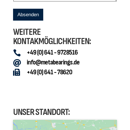
i
r
Absenden
WEITERE
KONTAKMÖGLICHKEITEN:
+49 (0) 641 - 9728516

info@metabearings.de

+49 (0) 641 - 78620

UNSER STANDORT: