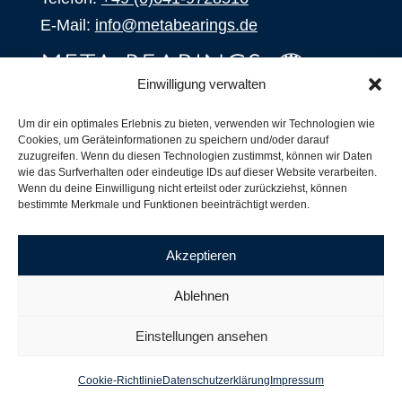
E-Mail:
info@metabearings.de
Einwilligung verwalten
ANFRAGEN
Um dir ein optimales Erlebnis zu bieten, verwenden wir Technologien wie
Cookies, um Geräteinformationen zu speichern und/oder darauf
SHOP
zuzugreifen. Wenn du diesen Technologien zustimmst, können wir Daten
wie das Surfverhalten oder eindeutige IDs auf dieser Website verarbeiten.
Wenn du deine Einwilligung nicht erteilst oder zurückziehst, können
Produkte
bestimmte Merkmale und Funktionen beeinträchtigt werden.
Alle Produkte
Unsere Partner
Akzeptieren
Versand, Lieferung und Produktbestand
Nachsetzzeichen für Wälzlager
Ablehnen
Copyright ©
2026
| Webdesign by
RM. Websolutions
Einstellungen ansehen
Impressum
|
Datenschutzerklärung
|
AGB´s
Cookie-Richtlinie
Datenschutzerklärung
Impressum