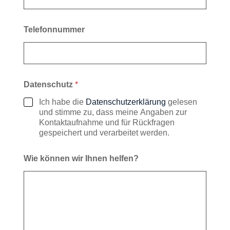
Telefonnummer
Datenschutz
*
Ich habe die
Datenschutzerklärung
gelesen
und stimme zu, dass meine Angaben zur
Kontaktaufnahme und für Rückfragen
gespeichert und verarbeitet werden.
*
Wie können wir Ihnen helfen?
h
e
l
f
e
n
?
w