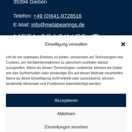
35394 Gießen
Telefon:
+49 (0)641-9728516
E-Mail:
info@metabearings.de
Einwilligung verwalten
ANFRAGEN
Um dir ein optimales Erlebnis zu bieten, verwenden wir Technologien wie
Cookies, um Geräteinformationen zu speichern und/oder darauf
SHOP
zuzugreifen. Wenn du diesen Technologien zustimmst, können wir Daten
wie das Surfverhalten oder eindeutige IDs auf dieser Website verarbeiten.
Wenn du deine Einwilligung nicht erteilst oder zurückziehst, können
Produkte
bestimmte Merkmale und Funktionen beeinträchtigt werden.
Alle Produkte
Unsere Partner
Akzeptieren
Versand, Lieferung und Produktbestand
Nachsetzzeichen für Wälzlager
Ablehnen
Copyright ©
2026
| Webdesign by
RM. Websolutions
Einstellungen ansehen
Impressum
|
Datenschutzerklärung
|
AGB´s