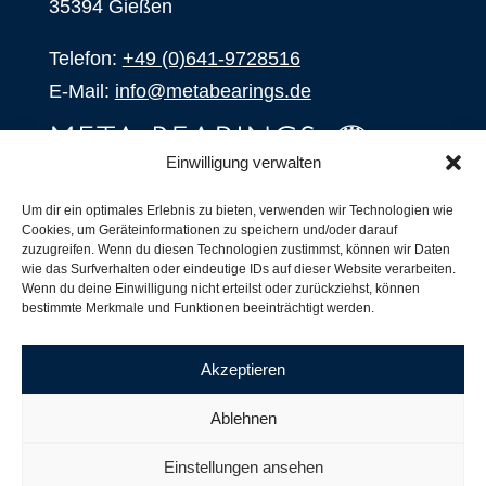
35394 Gießen
Telefon:
+49 (0)641-9728516
E-Mail:
info@metabearings.de
Einwilligung verwalten
ANFRAGEN
Um dir ein optimales Erlebnis zu bieten, verwenden wir Technologien wie
Cookies, um Geräteinformationen zu speichern und/oder darauf
SHOP
zuzugreifen. Wenn du diesen Technologien zustimmst, können wir Daten
wie das Surfverhalten oder eindeutige IDs auf dieser Website verarbeiten.
Wenn du deine Einwilligung nicht erteilst oder zurückziehst, können
Produkte
bestimmte Merkmale und Funktionen beeinträchtigt werden.
Alle Produkte
Unsere Partner
Akzeptieren
Versand, Lieferung und Produktbestand
Nachsetzzeichen für Wälzlager
Ablehnen
Copyright ©
2026
| Webdesign by
RM. Websolutions
Einstellungen ansehen
Impressum
|
Datenschutzerklärung
|
AGB´s