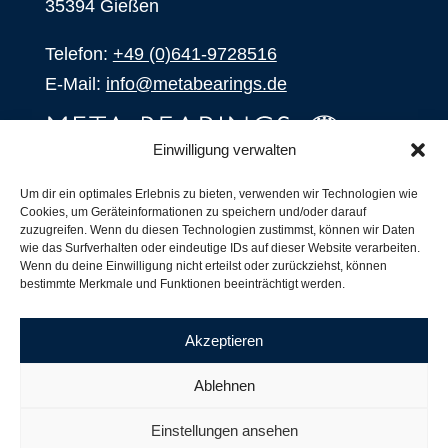
35394 Gießen
Telefon:
+49 (0)641-9728516
E-Mail:
info@metabearings.de
Einwilligung verwalten
ANFRAGEN
Um dir ein optimales Erlebnis zu bieten, verwenden wir Technologien wie
Cookies, um Geräteinformationen zu speichern und/oder darauf
SHOP
zuzugreifen. Wenn du diesen Technologien zustimmst, können wir Daten
wie das Surfverhalten oder eindeutige IDs auf dieser Website verarbeiten.
Wenn du deine Einwilligung nicht erteilst oder zurückziehst, können
Produkte
bestimmte Merkmale und Funktionen beeinträchtigt werden.
Alle Produkte
Unsere Partner
Akzeptieren
Versand, Lieferung und Produktbestand
Nachsetzzeichen für Wälzlager
Ablehnen
Copyright ©
2026
| Webdesign by
RM. Websolutions
Einstellungen ansehen
Impressum
|
Datenschutzerklärung
|
AGB´s