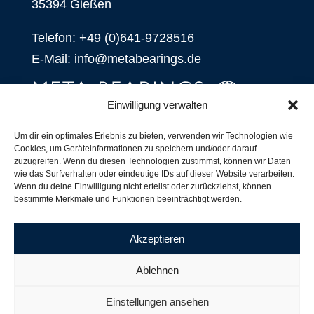
35394 Gießen
Telefon:
+49 (0)641-9728516
E-Mail:
info@metabearings.de
Einwilligung verwalten
ANFRAGEN
Um dir ein optimales Erlebnis zu bieten, verwenden wir Technologien wie
Cookies, um Geräteinformationen zu speichern und/oder darauf
SHOP
zuzugreifen. Wenn du diesen Technologien zustimmst, können wir Daten
wie das Surfverhalten oder eindeutige IDs auf dieser Website verarbeiten.
Wenn du deine Einwilligung nicht erteilst oder zurückziehst, können
Produkte
bestimmte Merkmale und Funktionen beeinträchtigt werden.
Alle Produkte
Unsere Partner
Akzeptieren
Versand, Lieferung und Produktbestand
Nachsetzzeichen für Wälzlager
Ablehnen
Copyright ©
2026
| Webdesign by
RM. Websolutions
Einstellungen ansehen
Impressum
|
Datenschutzerklärung
|
AGB´s