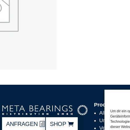
Produkte
Um dir ein o
Alle Produkt
Geräteinfor
Unsere Partn
Technologien
ANFRAGEN
SHOP
dieser Websi
Versand, Lie