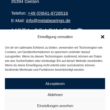
35394 Gießen
Telefon:
+49 (0)641-9728516
E-Mail:
info@metabearings.de
Einwilligung verwalten
ANFRAGEN
Um dir ein optimales Erlebnis zu bieten, verwenden wir Technologien wie
Cookies, um Geräteinformationen zu speichern und/oder darauf
SHOP
zuzugreifen. Wenn du diesen Technologien zustimmst, können wir Daten
wie das Surfverhalten oder eindeutige IDs auf dieser Website verarbeiten.
Wenn du deine Einwilligung nicht erteilst oder zurückziehst, können
Produkte
bestimmte Merkmale und Funktionen beeinträchtigt werden.
Alle Produkte
Unsere Partner
Akzeptieren
Versand, Lieferung und Produktbestand
Nachsetzzeichen für Wälzlager
Ablehnen
Copyright ©
2026
| Webdesign by
RM. Websolutions
Einstellungen ansehen
Impressum
|
Datenschutzerklärung
|
AGB´s