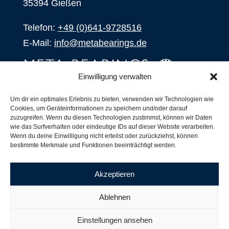
35394 Gießen
Telefon:
+49 (0)641-9728516
E-Mail:
info@metabearings.de
Einwilligung verwalten
ANFRAGEN
Um dir ein optimales Erlebnis zu bieten, verwenden wir Technologien wie
Cookies, um Geräteinformationen zu speichern und/oder darauf
SHOP
zuzugreifen. Wenn du diesen Technologien zustimmst, können wir Daten
wie das Surfverhalten oder eindeutige IDs auf dieser Website verarbeiten.
Wenn du deine Einwilligung nicht erteilst oder zurückziehst, können
Produkte
bestimmte Merkmale und Funktionen beeinträchtigt werden.
Alle Produkte
Unsere Partner
Akzeptieren
Versand, Lieferung und Produktbestand
Nachsetzzeichen für Wälzlager
Ablehnen
Copyright ©
2026
| Webdesign by
RM. Websolutions
Einstellungen ansehen
Impressum
|
Datenschutzerklärung
|
AGB´s