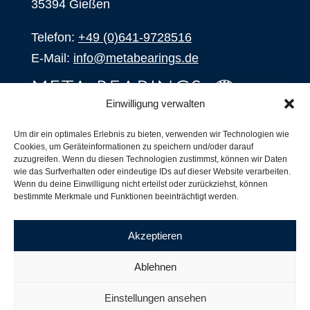
35394 Gießen
Telefon:
+49 (0)641-9728516
E-Mail:
info@metabearings.de
Einwilligung verwalten
ANFRAGEN
Um dir ein optimales Erlebnis zu bieten, verwenden wir Technologien wie
Cookies, um Geräteinformationen zu speichern und/oder darauf
SHOP
zuzugreifen. Wenn du diesen Technologien zustimmst, können wir Daten
wie das Surfverhalten oder eindeutige IDs auf dieser Website verarbeiten.
Wenn du deine Einwilligung nicht erteilst oder zurückziehst, können
Produkte
bestimmte Merkmale und Funktionen beeinträchtigt werden.
Alle Produkte
Unsere Partner
Akzeptieren
Versand, Lieferung und Produktbestand
Nachsetzzeichen für Wälzlager
Ablehnen
Copyright ©
2026
| Webdesign by
RM. Websolutions
Einstellungen ansehen
Impressum
|
Datenschutzerklärung
|
AGB´s