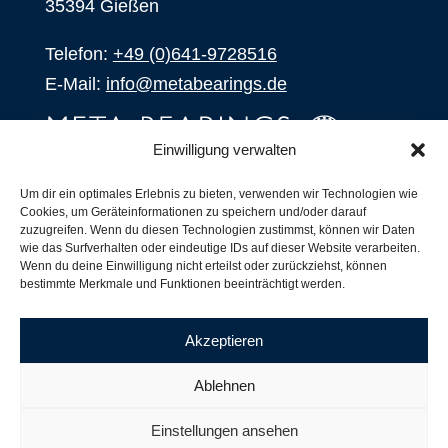
35394 Gießen
Telefon:
+49 (0)641-9728516
E-Mail:
info@metabearings.de
Einwilligung verwalten
ANFRAGEN
Um dir ein optimales Erlebnis zu bieten, verwenden wir Technologien wie
Cookies, um Geräteinformationen zu speichern und/oder darauf
SHOP
zuzugreifen. Wenn du diesen Technologien zustimmst, können wir Daten
wie das Surfverhalten oder eindeutige IDs auf dieser Website verarbeiten.
Wenn du deine Einwilligung nicht erteilst oder zurückziehst, können
Produkte
bestimmte Merkmale und Funktionen beeinträchtigt werden.
Alle Produkte
Unsere Partner
Akzeptieren
Versand, Lieferung und Produktbestand
Nachsetzzeichen für Wälzlager
Ablehnen
Copyright ©
2026
| Webdesign by
RM. Websolutions
Einstellungen ansehen
Impressum
|
Datenschutzerklärung
|
AGB´s