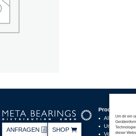
Produkte
Um dir ein o
Alle Produkt
Geräteinfor
Unsere Partn
Technologien
ANFRAGEN
SHOP
dieser Websi
Versand, Lie