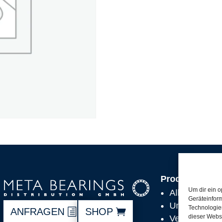
Produkte
Um dir ein o
Alle Produkt
Geräteinfor
Unsere Partn
Technologien
ANFRAGEN
SHOP
dieser Websi
Versand, Lie