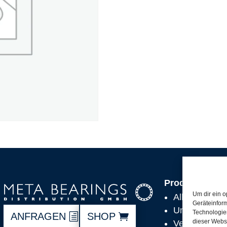
Produkte
Um dir ein o
Alle Produkt
Geräteinfor
Unsere Partn
Technologien
ANFRAGEN
SHOP
dieser Websi
Versand, Lie