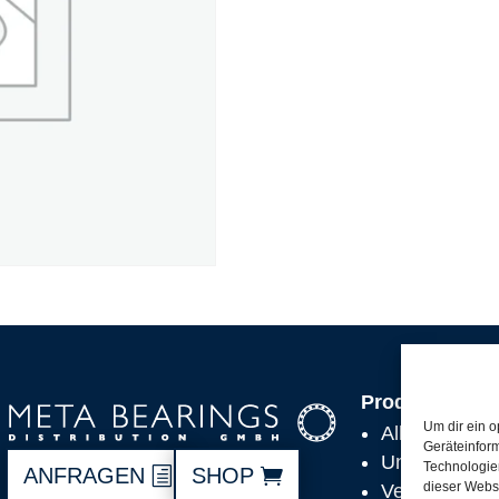
Produkte
Um dir ein o
Alle Produkt
Geräteinfor
Unsere Partn
Technologien
ANFRAGEN
SHOP
dieser Websi
Versand, Lie