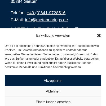
35394 Gießen
Telefon:
+49 (0)641-9728516
E-Mail:
info@metabearings.de
Einwilligung verwalten
ANFRAGEN
Um dir ein optimales Erlebnis zu bieten, verwenden wir Technologien wie
Cookies, um Geräteinformationen zu speichern und/oder darauf
SHOP
zuzugreifen. Wenn du diesen Technologien zustimmst, können wir Daten
wie das Surfverhalten oder eindeutige IDs auf dieser Website verarbeiten.
Wenn du deine Einwilligung nicht erteilst oder zurückziehst, können
Produkte
bestimmte Merkmale und Funktionen beeinträchtigt werden.
Alle Produkte
Unsere Partner
Akzeptieren
Versand, Lieferung und Produktbestand
Nachsetzzeichen für Wälzlager
Ablehnen
Copyright ©
2026
| Webdesign by
RM. Websolutions
Einstellungen ansehen
Impressum
|
Datenschutzerklärung
|
AGB´s