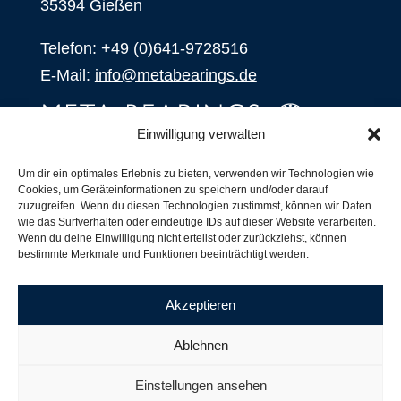
35394 Gießen
Telefon:
+49 (0)641-9728516
E-Mail:
info@metabearings.de
Einwilligung verwalten
ANFRAGEN
Um dir ein optimales Erlebnis zu bieten, verwenden wir Technologien wie
Cookies, um Geräteinformationen zu speichern und/oder darauf
SHOP
zuzugreifen. Wenn du diesen Technologien zustimmst, können wir Daten
wie das Surfverhalten oder eindeutige IDs auf dieser Website verarbeiten.
Wenn du deine Einwilligung nicht erteilst oder zurückziehst, können
Produkte
bestimmte Merkmale und Funktionen beeinträchtigt werden.
Alle Produkte
Unsere Partner
Akzeptieren
Versand, Lieferung und Produktbestand
Nachsetzzeichen für Wälzlager
Ablehnen
Copyright ©
2026
| Webdesign by
RM. Websolutions
Einstellungen ansehen
Impressum
|
Datenschutzerklärung
|
AGB´s