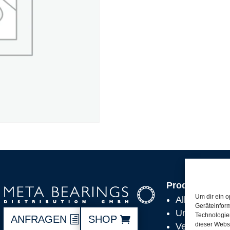
Produkte
Um dir ein o
Alle Produkt
Geräteinfor
Unsere Partn
Technologien
ANFRAGEN
SHOP
dieser Websi
Versand, Lie