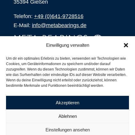
35394 Gießen
Telefon:
+49 (0)641-9728516
E-Mail:
info@metabearings.de
Einwilligung verwalten
ANFRAGEN
Um dir ein optimales Erlebnis zu bieten, verwenden wir Technologien wie
Cookies, um Geräteinformationen zu speichern und/oder darauf
SHOP
zuzugreifen. Wenn du diesen Technologien zustimmst, können wir Daten
wie das Surfverhalten oder eindeutige IDs auf dieser Website verarbeiten.
Wenn du deine Einwilligung nicht erteilst oder zurückziehst, können
Produkte
bestimmte Merkmale und Funktionen beeinträchtigt werden.
Alle Produkte
Unsere Partner
Akzeptieren
Versand, Lieferung und Produktbestand
Nachsetzzeichen für Wälzlager
Ablehnen
Copyright ©
2026
| Webdesign by
RM. Websolutions
Einstellungen ansehen
Impressum
|
Datenschutzerklärung
|
AGB´s