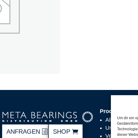
Produkte
Um dir ein o
Alle Produkt
Geräteinfor
Unsere Partn
Technologien
ANFRAGEN
SHOP
dieser Websi
Versand, Lie