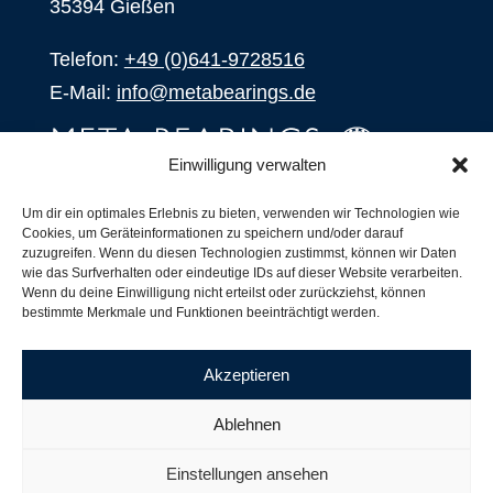
35394 Gießen
Telefon:
+49 (0)641-9728516
E-Mail:
info@metabearings.de
Einwilligung verwalten
ANFRAGEN
Um dir ein optimales Erlebnis zu bieten, verwenden wir Technologien wie
Cookies, um Geräteinformationen zu speichern und/oder darauf
SHOP
zuzugreifen. Wenn du diesen Technologien zustimmst, können wir Daten
wie das Surfverhalten oder eindeutige IDs auf dieser Website verarbeiten.
Wenn du deine Einwilligung nicht erteilst oder zurückziehst, können
Produkte
bestimmte Merkmale und Funktionen beeinträchtigt werden.
Alle Produkte
Unsere Partner
Akzeptieren
Versand, Lieferung und Produktbestand
Nachsetzzeichen für Wälzlager
Ablehnen
Copyright ©
2026
| Webdesign by
RM. Websolutions
Einstellungen ansehen
Impressum
|
Datenschutzerklärung
|
AGB´s