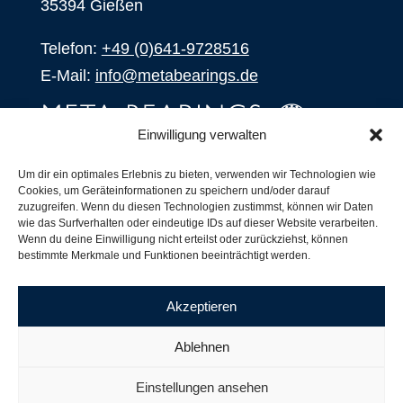
35394 Gießen
Telefon:
+49 (0)641-9728516
E-Mail:
info@metabearings.de
Einwilligung verwalten
ANFRAGEN
Um dir ein optimales Erlebnis zu bieten, verwenden wir Technologien wie
Cookies, um Geräteinformationen zu speichern und/oder darauf
SHOP
zuzugreifen. Wenn du diesen Technologien zustimmst, können wir Daten
wie das Surfverhalten oder eindeutige IDs auf dieser Website verarbeiten.
Wenn du deine Einwilligung nicht erteilst oder zurückziehst, können
Produkte
bestimmte Merkmale und Funktionen beeinträchtigt werden.
Alle Produkte
Unsere Partner
Akzeptieren
Versand, Lieferung und Produktbestand
Nachsetzzeichen für Wälzlager
Ablehnen
Copyright ©
2026
| Webdesign by
RM. Websolutions
Einstellungen ansehen
Impressum
|
Datenschutzerklärung
|
AGB´s