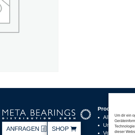
Produkte
Um dir ein o
Alle Produkt
Geräteinfor
Unsere Partn
Technologien
ANFRAGEN
SHOP
dieser Websi
Versand, Lie