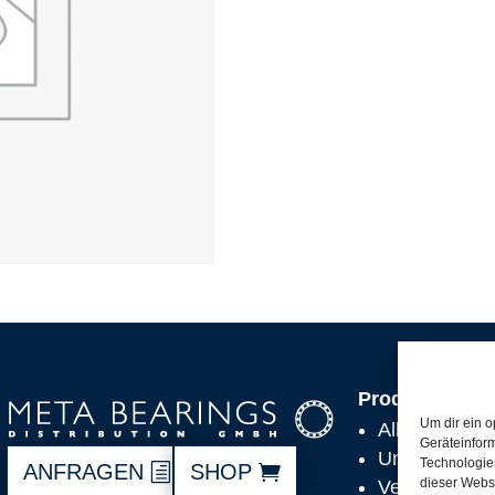
Produkte
Um dir ein o
Alle Produkt
Geräteinfor
Unsere Partn
Technologien
ANFRAGEN
SHOP
dieser Websi
Versand, Lie