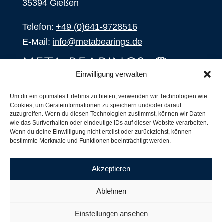
35394 Gießen
Telefon:
+49 (0)641-9728516
E-Mail:
info@metabearings.de
Einwilligung verwalten
ANFRAGEN
Um dir ein optimales Erlebnis zu bieten, verwenden wir Technologien wie
Cookies, um Geräteinformationen zu speichern und/oder darauf
SHOP
zuzugreifen. Wenn du diesen Technologien zustimmst, können wir Daten
wie das Surfverhalten oder eindeutige IDs auf dieser Website verarbeiten.
Wenn du deine Einwilligung nicht erteilst oder zurückziehst, können
Produkte
bestimmte Merkmale und Funktionen beeinträchtigt werden.
Alle Produkte
Unsere Partner
Akzeptieren
Versand, Lieferung und Produktbestand
Nachsetzzeichen für Wälzlager
Ablehnen
Copyright ©
2026
| Webdesign by
RM. Websolutions
Einstellungen ansehen
Impressum
|
Datenschutzerklärung
|
AGB´s