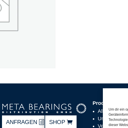
Produkte
Um dir ein o
Alle Produkt
Geräteinfor
Unsere Partn
Technologien
ANFRAGEN
SHOP
dieser Websi
Versand, Lie